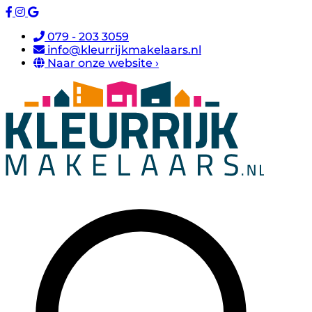
079 - 203 3059
info@kleurrijkmakelaars.nl
Naar onze website ›