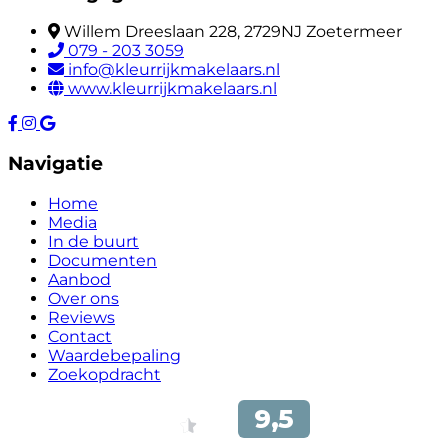
Willem Dreeslaan 228, 2729NJ Zoetermeer
079 - 203 3059
info@kleurrijkmakelaars.nl
www.kleurrijkmakelaars.nl
Navigatie
Home
Media
In de buurt
Documenten
Aanbod
Over ons
Reviews
Contact
Waardebepaling
Zoekopdracht