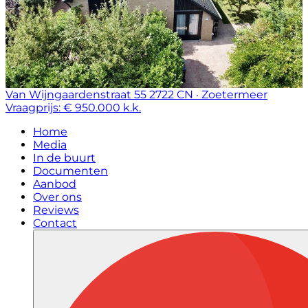
Van Wijngaardenstraat 55
2722 CN · Zoetermeer
Vraagprijs: € 950.000 k.k.
Home
Media
In de buurt
Documenten
Aanbod
Over ons
Reviews
Contact