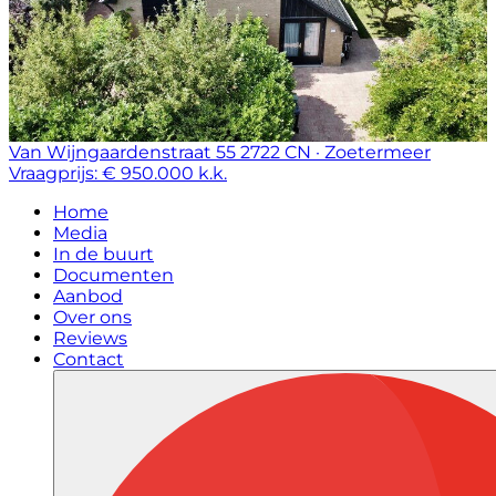
Van Wijngaardenstraat 55
2722 CN · Zoetermeer
Vraagprijs: € 950.000 k.k.
Home
Media
In de buurt
Documenten
Aanbod
Over ons
Reviews
Contact