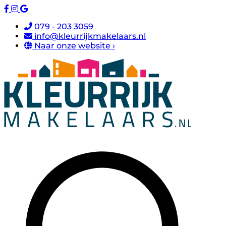
079 - 203 3059
info@kleurrijkmakelaars.nl
Naar onze website ›