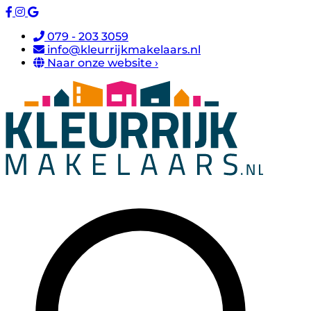
079 - 203 3059
info@kleurrijkmakelaars.nl
Naar onze website ›