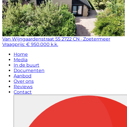
Van Wijngaardenstraat 55
2722 CN · Zoetermeer
Vraagprijs: € 950.000 k.k.
Home
Media
In de buurt
Documenten
Aanbod
Over ons
Reviews
Contact