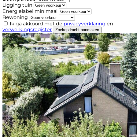
Ligging tuin
Energielabel minimaal
Bewoning
Ik ga akkoord met de
privacyverklaring
en
verwerkingsregister
Zoekopdracht aanmaken