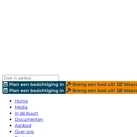
Plan een bezichtiging in
Breng een bod uit!
Waard
Plan een bezichtiging in
Breng een bod uit!
Waard
Home
Media
In de buurt
Documenten
Aanbod
Over ons