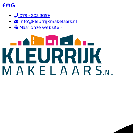
079 - 203 3059
info@kleurrijkmakelaars.nl
Naar onze website ›