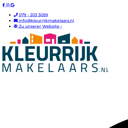
079 - 203 3059
info@kleurrijkmakelaars.nl
Zu unserer Website ›