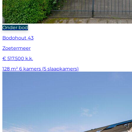
Onder bod
Bodohout 43
Zoetermeer
€ 517.500 k.k.
128 m²
6 kamers (5 slaapkamers)