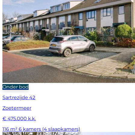
Onder bod
Sartrezijde 42
Zoetermeer
€ 475.000 k.k.
116 m²
6 kamers (4 slaapkamers)