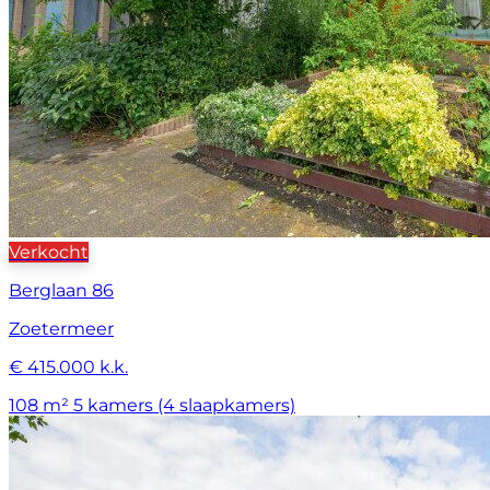
Verkocht
Berglaan 86
Zoetermeer
€ 415.000 k.k.
108 m²
5 kamers (4 slaapkamers)