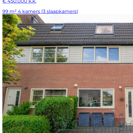
€ 450.000 k.k.
99 m²
4 kamers (3 slaapkamers)