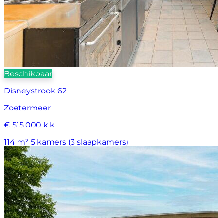
Beschikbaar
Disneystrook 62
Zoetermeer
€ 515.000 k.k.
114 m²
5 kamers (3 slaapkamers)