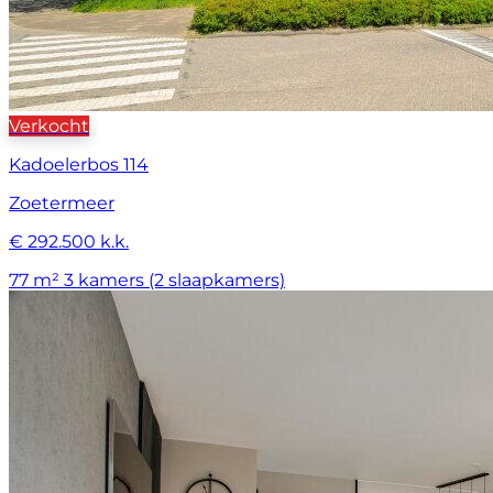
Verkocht
Kadoelerbos 114
Zoetermeer
€ 292.500 k.k.
77 m²
3 kamers (2 slaapkamers)