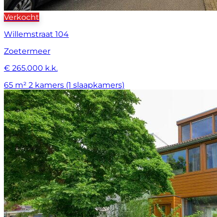
Verkocht
Willemstraat 104
Zoetermeer
€ 265.000 k.k.
65 m²
2 kamers (1 slaapkamers)