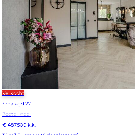
Verkocht
Smaragd 27
Zoetermeer
€ 487.500 k.k.