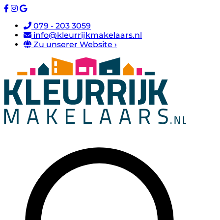
079 - 203 3059
info@kleurrijkmakelaars.nl
Zu unserer Website ›