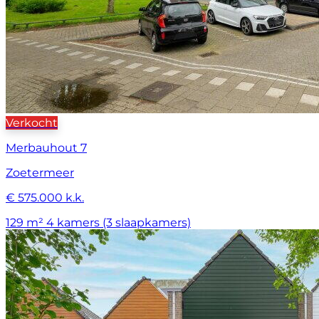
Verkocht
Merbauhout 7
Zoetermeer
€ 575.000 k.k.
129 m²
4 kamers (3 slaapkamers)