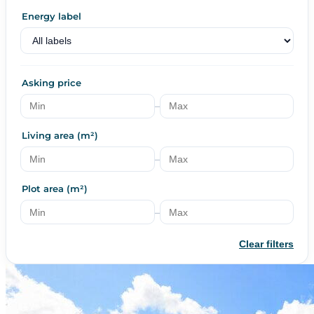
Energy label
Asking price
–
Living area (m²)
–
Plot area (m²)
–
Clear filters