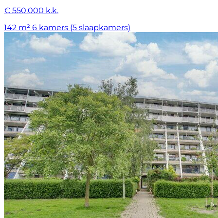
€ 550.000 k.k.
142 m²
6 kamers (5 slaapkamers)