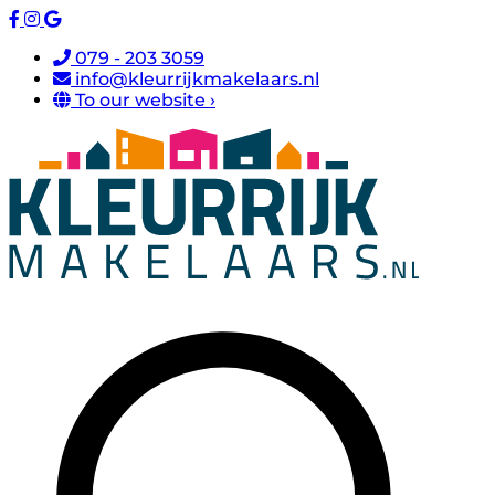
079 - 203 3059
info@kleurrijkmakelaars.nl
To our website ›