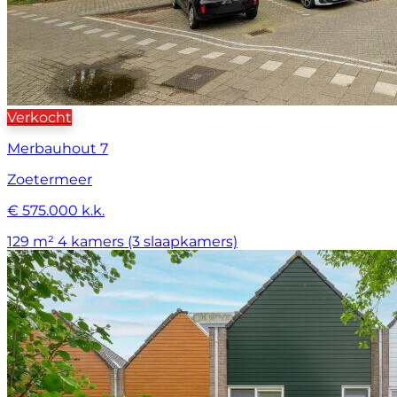
Verkocht
Merbauhout 7
Zoetermeer
€ 575.000 k.k.
129 m²
4 kamers (3 slaapkamers)