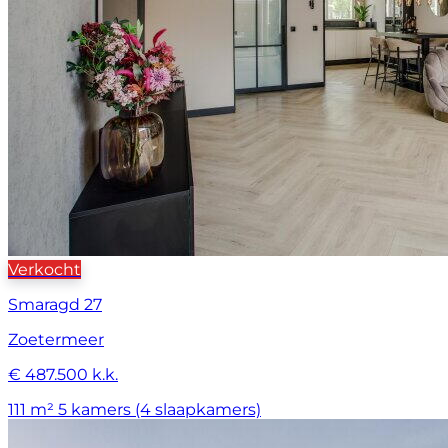
Verkocht
Smaragd 27
Zoetermeer
€ 487.500 k.k.
111 m²
5 kamers (4 slaapkamers)