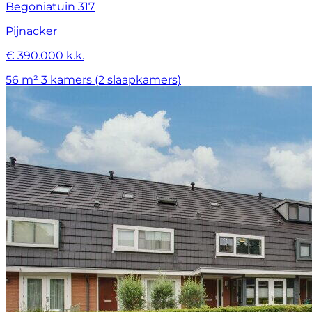
Begoniatuin 317
Pijnacker
€ 390.000 k.k.
56 m²
3 kamers (2 slaapkamers)