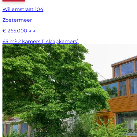
Willemstraat 104
Zoetermeer
€ 265.000 k.k.
65 m²
2 kamers (1 slaapkamers)