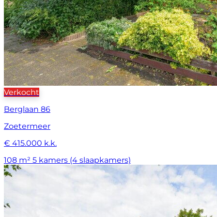
Verkocht
Berglaan 86
Zoetermeer
€ 415.000 k.k.
108 m²
5 kamers (4 slaapkamers)