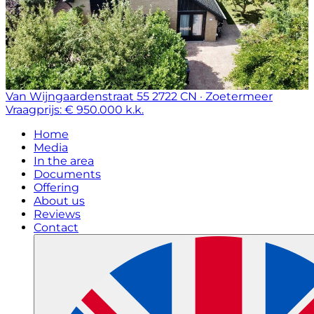
Van Wijngaardenstraat 55
2722 CN · Zoetermeer
Vraagprijs: € 950.000 k.k.
Home
Media
In the area
Documents
Offering
About us
Reviews
Contact