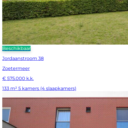
Beschikbaar
Jordaanstroom 38
Zoetermeer
€ 575.000 k.k.
133 m²
5 kamers (4 slaapkamers)