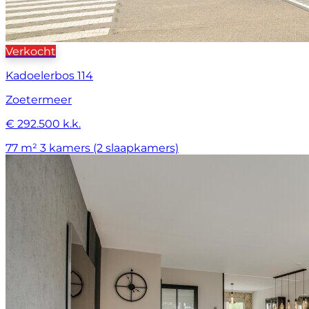
Verkocht
Kadoelerbos 114
Zoetermeer
€ 292.500 k.k.
77 m²
3 kamers (2 slaapkamers)