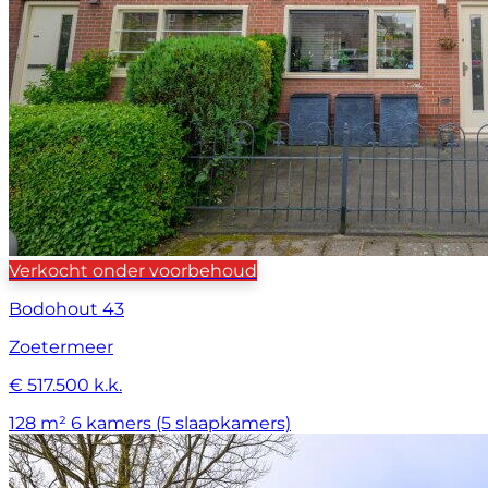
Verkocht onder voorbehoud
Bodohout 43
Zoetermeer
€ 517.500 k.k.
128 m²
6 kamers (5 slaapkamers)