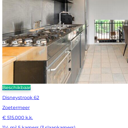
Beschikbaar
Disneystrook 62
Zoetermeer
€ 515.000 k.k.
114 m²
5 kamers (3 slaapkamers)