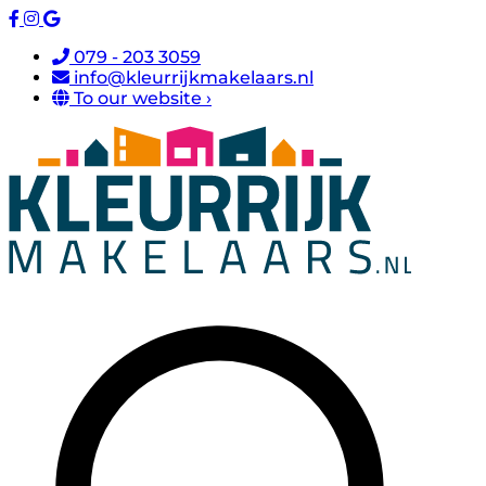
079 - 203 3059
info@kleurrijkmakelaars.nl
To our website ›