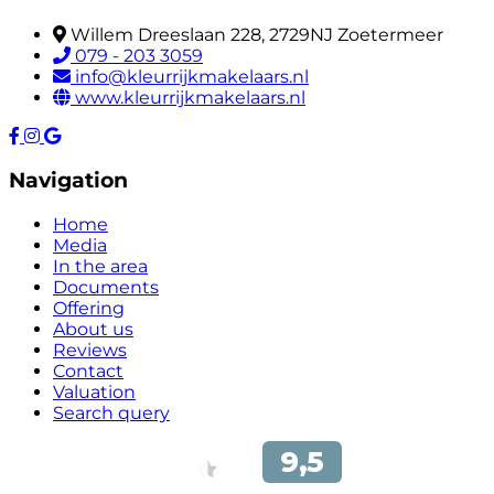
Willem Dreeslaan 228, 2729NJ Zoetermeer
079 - 203 3059
info@kleurrijkmakelaars.nl
www.kleurrijkmakelaars.nl
Navigation
Home
Media
In the area
Documents
Offering
About us
Reviews
Contact
Valuation
Search query