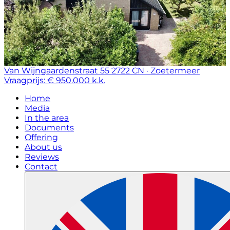
Van Wijngaardenstraat 55
2722 CN · Zoetermeer
Vraagprijs: € 950.000 k.k.
Home
Media
In the area
Documents
Offering
About us
Reviews
Contact