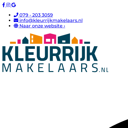
079 - 203 3059
info@kleurrijkmakelaars.nl
Naar onze website ›