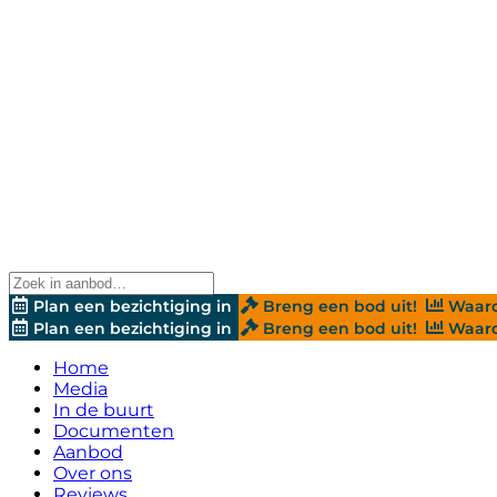
Plan een bezichtiging in
Breng een bod uit!
Waard
Plan een bezichtiging in
Breng een bod uit!
Waard
Home
Media
In de buurt
Documenten
Aanbod
Over ons
Reviews